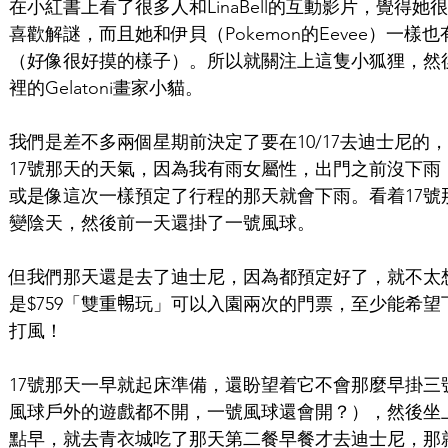
在小紅書上看了很多人和LinaBell的互動影片，覺得
喜歡解謎，而且她和伊貝（Pokemon的Eevee）一樣
（好像很好摸的樣子）。所以就關注上這隻小狐狸，然後又
裡的Gelatoni畫家小貓。
我們是差不多兩個星期前決定了要在10/17去迪士尼的
17號那天的天氣，因為我有雨女屬性，出門之前沒下雨
或是像這次一樣預定了行程的那天就會下雨。看着17號
變陰天，然後前一天還掛了一號風球。
但我們那天還是去了迪士尼，因為都預定好了，就不太
是$759「雙重𣈱玩」可以入園兩次的門票，至少能希
打風！
17號那天一早就起床準備，還盼望着它不會那麼早掛三
風球戶外的遊戲都不開，一號風球還會開？），然後坐
點早，就去青衣城吃了那天第二餐早餐才去迪士尼，那