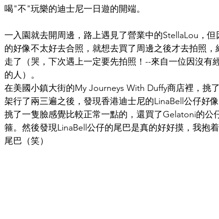
喝"不"玩樂的迪士尼一日遊的開端。
一入園就去開周邊，路上遇見了營業中的StellaLou
的好像不太好去合照，就想去買了周邊之後才去拍照，
走了（哭，下次遇上一定要先拍照！--來自一位因沒有
的人）。
在美國小鎮大街的My Journeys With Duffy商店裡，挑
架行了兩三遍之後，發現香港迪士尼的LinaBell公仔
挑了一隻臉感覺比較正常一點的，還買了Gelatoni的公仔
箍。然後發現LinaBell公仔的尾巴是真的好好摸，我
尾巴（笑）