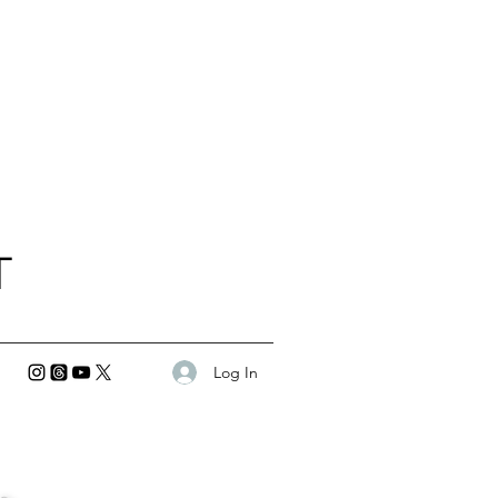
T
Log In