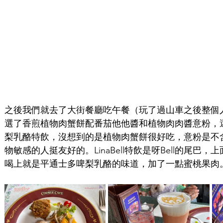
之後我們就去了大街餐廳吃午餐（玩了過山車之後整個
選了香煎植物肉蟹餅配番茄他他醬和植物肉肉醬意粉，還有L
梨乳酪特飲，沒想到的是植物肉蟹餅很好吃，意粉是不
物敏感的人挺友好的。LinaBell特飲是呀Bell的尾巴，上
喝上就是平通士多啤梨乳酪的味道，加了一點蜜桃果肉