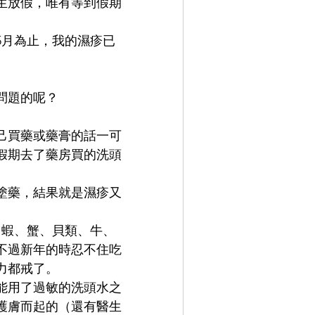
生放假，唯有等到假期
5月為止，我的濕疹已
問題的呢？
己買藥或藥膏的話一可
假期去了藥房買的洗頭
塗藥，結果就是濕疹又
了蝦、蟹、貝類、牛、
不過新年的時忍不住吃
力都戒了。
能用了過敏的洗頭水之
護膚而起的（還有醫生