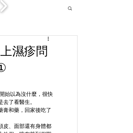
患上濕疹問
①
開始以為沒什麼，很快
是去了看醫生。
藥膏和藥，回家後吃了
頭皮、面部還有身體都