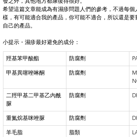
發之外，其他地方都康復得很好。
希望這篇文章能成為有濕疹問題人們的參考，不過每個
樣，有可能適合我的產品，你可能不適合，所以還是要
自己的產品。
小提示・濕疹最好避免的成分：
羥基苯甲酸酯
防腐劑
P
甲基異噻唑啉酮
防腐劑
M
N
二羥甲基二甲基乙內酰
防腐劑
D
脲
重氮烷基咪唑脲
防腐劑
D
羊毛脂
脂類
L