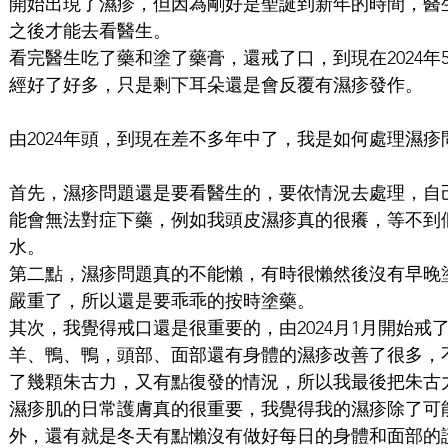
開始出現了濕疹，但因為剛好是聖誕到新年的時間，醫
之後才能去看醫生。
看完醫生吃了藥和塗了藥膏，還戒了口，到現在2024年
經好了好多，只是剩下耳朵還是會反覆有濕疹發作。
由2024年頭，到現在差不多年中了，我是如何處理濕疹
首先，濕疹問題還是要看醫生的，要依情況去處理，自
能會無法對症下藥，例如我頭皮濕疹真的很癢，等不到
水。
第二點，濕疹問題真的不能懶，有時很懶然後沒有早晚
嚴重了，所以還是要乖乖的按時塗藥。
其次，我覺得戒口還是很重要的，由2024月1月開始戒
羊、鴨、鴨，頭部、面部還有身體的濕疹改善了很多，
了幾顆朱古力，又有點復發的情況，所以我最後把朱古
濕疹肌的日常護膚真的很重要，我覺得我的濕疹除了可
外，還有就是冬天有點懶沒有做好每日的身體和面部的