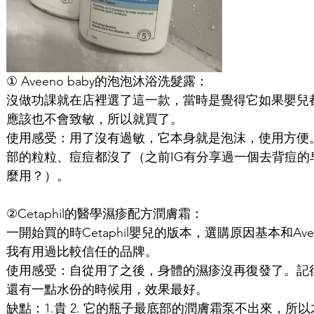
① Aveeno baby的泡泡沐浴洗髮露：
沒做功課就在店裡選了這一款，當時是覺得它如果嬰兒
應該也不會致敏，所以就買了。
使用感受：用了沒有過敏，它本身就是泡沫，使用方便
部的粒粒、痘痘都沒了（之前IG有分享過一個去背痘的
麼用？）。
②Cetaphil的醫學濕疹配方潤膚霜：
一開始買的時Cetaphil嬰兒的版本，選購原因基本和Av
我有用過比較信任的品牌。
使用感受：自從用了之後，身體的濕疹沒再復發了。記
還有一點水份的時候用，效果最好。
缺點：1.貴 2. 它的瓶子最底部的潤膚霜泵不出來，所