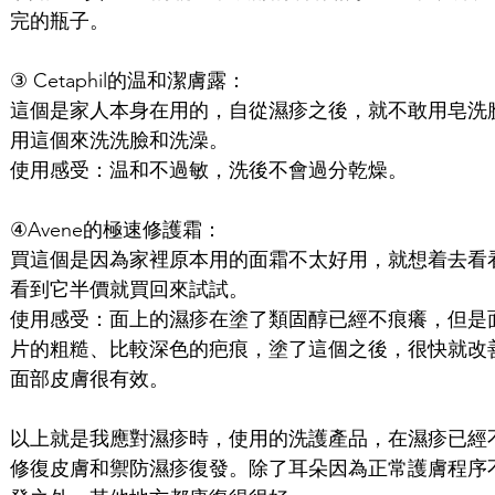
完的瓶子。
③ Cetaphil的温和潔膚露：
這個是家人本身在用的，自從濕疹之後，就不敢用皂洗
用這個來洗洗臉和洗澡。
使用感受：温和不過敏，洗後不會過分乾燥。
④Avene的極速修護霜：
買這個是因為家裡原本用的面霜不太好用，就想着去看
看到它半價就買回來試試。
使用感受：面上的濕疹在塗了類固醇已經不痕癢，但是
片的粗糙、比較深色的疤痕，塗了這個之後，很快就改
面部皮膚很有效。
以上就是我應對濕疹時，使用的洗護產品，在濕疹已經
修復皮膚和禦防濕疹復發。除了耳朵因為正常護膚程序